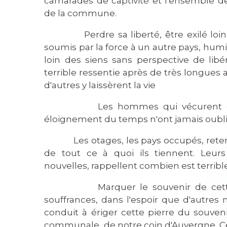
camarades de captivité et l'ensemble 
de la commune.
Perdre sa liberté, être exilé loin d
soumis par la force à un autre pays, humil
loin des siens sans perspective de libé
terrible ressentie après de très longues 
d'autres y laissèrent la vie
Les hommes qui vécurent ces 
éloignement du temps n'ont jamais oubli
Les otages, les pays occupés, retenus
de tout ce à quoi ils tiennent. Leurs
nouvelles, rappellent combien est terrible
Marquer le souvenir de cette 
souffrances, dans l'espoir que d'autres n
conduit à ériger cette pierre du souven
communale, de notre coin d'Auvergne. Cet