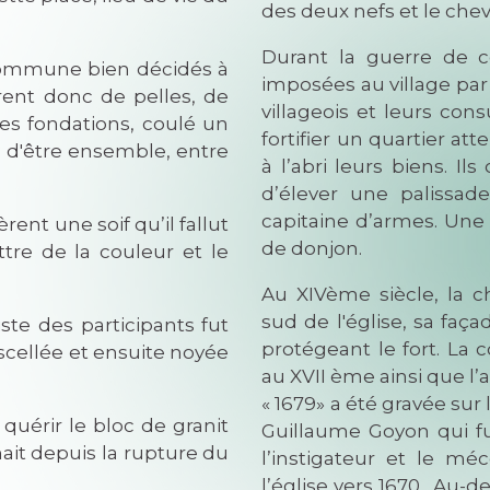
des deux nefs et le chev
Durant la guerre de ce
mmune bien décidés à
imposées au village par 
rent donc de pelles, de
villageois et leurs con
des fondations, coulé un
fortifier un quartier at
r d'être ensemble, entre
à l’abri leurs biens. Il
d’élever une palissa
capitaine d’armes. Une 
t une soif qu’il fallut
de donjon.
ttre de la couleur et le
Au XIVème siècle, la c
sud de l'église, sa faç
 des participants fut
protégeant le fort. La
scellée et ensuite noyée
au XVII ème ainsi que l’a
« 1679» a été gravée sur
rir le bloc de granit
Guillaume Goyon qui fu
nait depuis la rupture du
l’instigateur et le mé
l’église vers 1670. Au-de