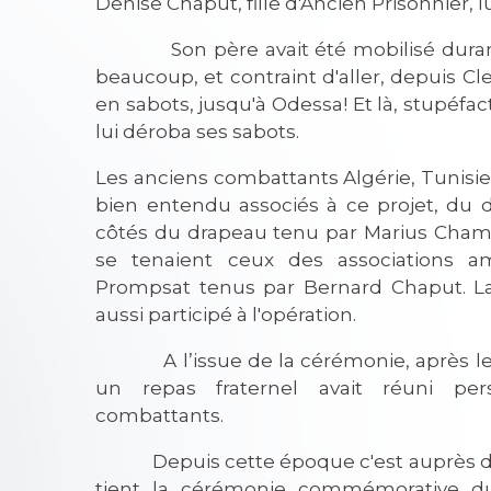
Denise Chaput, fille d'Ancien Prisonnier, 
Son père avait été mobilisé duran
beaucoup, et contraint d'aller, depuis Cl
en sabots, jusqu'à Odessa! Et là, stupéfac
lui déroba ses sabots.
Les anciens combattants Algérie, Tunisie
bien entendu associés à ce projet, du d
côtés du drapeau tenu par Marius Champ
se tenaient ceux des associations 
Prompsat tenus par Bernard Chaput. La 
aussi participé à l'opération.
A l’issue de la cérémonie, après le 
un repas fraternel avait réuni per
combattants.
Depuis cette époque c'est auprès d
tient la cérémonie commémorative d