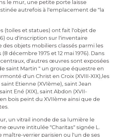
ns le mur, une petite porte laisse
estinée autrefois à l'emplacement de "la
(toiles et statues) ont fait l'objet de
) ou d'inscription sur l'inventaire
e des objets mobiliers classés parmi les
(8 décembre 1975 et 12 mai 1976). Dans
ers centraux, d'autres œuvres sont exposées
e saint Martin " un groupe équestre en
monté d'un Christ en Croix (XVIII-XIX),les
 saint Etienne (XVIème), saint Jean
saint Ené (XIX), saint Abdon (XVII-
 en bois peint du XVIIème ainsi que de
tes.
ur, un vitrail inonde de sa lumière le
'une œuvre intitulée "Charitas" signée L.
 maître-verrier parisien ou l'un de ses