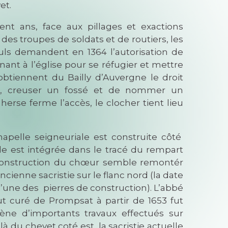
et.
nt ans, face aux pillages et exactions
des troupes de soldats et de routiers, les
suls demandent en 1364 l’autorisation de
tenant à l’église pour se réfugier et mettre
s obtiennent du Bailly d’Auvergne le droit
de, creuser un fossé et de nommer un
herse ferme l’accès, le clocher tient lieu
hapelle seigneuriale est construite côté
ade est intégrée dans le tracé du rempart
 construction du chœur semble remontér
ncienne sacristie sur le flanc nord (la date
 l’une des pierres de construction). L’abbé
t curé de Prompsat à partir de 1653 fut
cène d’importants travaux effectués sur
là du chevet coté est, la sacristie actuelle