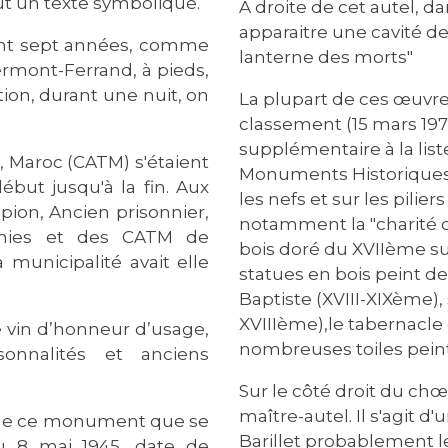
lut un texte symbolique.
A droite de cet autel, da
apparaitre une cavité d
t sept années, comme
lanterne des morts"
ermont-Ferrand, à pieds,
tion, durant une nuit, on
La plupart de ces œuvres 
classement (15 mars 1976
supplémentaire à la list
, Maroc (CATM) s'étaient
Monuments Historiques 
ébut jusqu'à la fin. Aux
les nefs et sur les pili
ion, Ancien prisonnier,
notamment la "charité d
amies et des CATM de
bois doré du XVIIème sur
municipalité avait elle
statues en bois peint de
Baptiste (XVIII-XIXème), 
XVIIIème),le tabernacle
vin d’honneur d’usage,
nombreuses toiles pein
sonnalités et anciens
Sur le côté droit du chœ
maître-autel. Il s'agit d
e ce monument que se
Barillet probablement le
u 8 mai 1945, date de