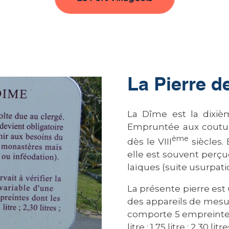
La Pierre d
La Dîme est la dixièm
Empruntée aux coutume
ème
dès le VIII
siècles. 
elle est souvent perçu
laïques (suite usurpati
La présente pierre est u
des appareils de mesure
comporte 5 empreintes 
litre ; 1,75 litre ; 2,30 litr