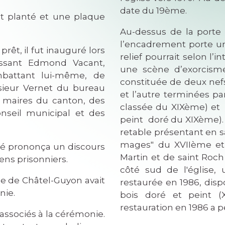
date du 19ème.
planté et une plaque
Au-dessus de la porte
l’encadrement porte un
, il fut inauguré lors
relief pourrait selon l’
ssant Edmond Vacant,
une scène d’exorcisme 
battant lui-même, de
constituée de deux nefs
nsieur Vernet du bureau
et l’autre terminées par
maires du canton, des
classée du XIXème) et 
onseil municipal et des
peint doré du XIXème). 
retable présentant en sa
mages" du XVIIème et d
 prononça un discours
Martin et de saint Roch
ns prisonniers.
côté sud de l'église, 
de Châtel-Guyon avait
restaurée en 1986, dis
nie.
bois doré et peint (X
restauration en 1986 a 
sociés à la cérémonie.