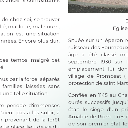
des anciens combattants
e chez soi, se trouver
ié, mal logé, mal nourri,
Eglise
ration est une situation
Située sur un éperon r
années. Encore plus dur,
ruisseau des Fourneaux,
âge a été classé mo
temps, malgré cet
septembre 1930 sur l’
é.
emplacement lui donn
village de Prompsat ( 
 par la force, séparés
protection de saint Mart
 familles laissées sans
 une telle situation.
Confiée en 1145 au Ch
curés successifs jusqu’
période d'immenses
était le siège d’un p
'aient pas à les subir, a
Amable de Riom. Très r
ir provenant de la forêt
de son premier état le
te place, lieu de vie du