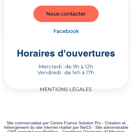
Nous contacter
Facebook
Horaires d'ouvertures
Mercredi : de 9h à 12h
Vendredi : de 14h à 17h
MENTIONS LÉGALES
Site commercialisé par Centre France Solution Pro
-
Création et
hébergement du site Internet réalisé par Net15
-
Site administrable
CMS propulsé par WebSee
-
Conditions Générales d'Utilisation